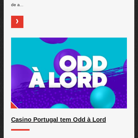
de a...
Casino Portugal tem Odd à Lord