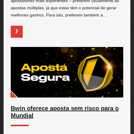
apostadores mais experientes – preferem usualmente as
apostas múltiplas, já que estas têm o potencial de gerar
melhores ganhos. Para isto, preferem também a...
Bwin oferece aposta sem risco para o
Mundial