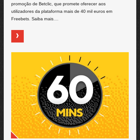
promoção de Betclic, que promete oferecer aos
utilizadores da plataforma mais de 40 mil euros em
Freebets. Saiba mais....